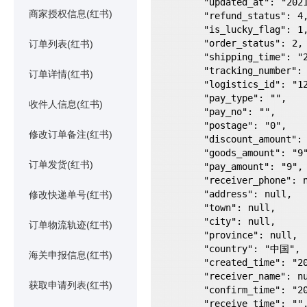
        "updated_at": "2021-08-11 11:18:55",

商家授权信息(红书)
        "refund_status": 4,

        "is_lucky_flag": 1,

        "order_status": 2,

订单列表(红书)
        "shipping_time": "2021-08-09 11:13:16",

        "tracking_number": "4609574300456",

订单详情(红书)
        "logistics_id": "121",

        "pay_type": "",

收件人信息(红书)
        "pay_no": "",

        "postage": "0",

修改订单备注(红书)
        "discount_amount": "0",

        "goods_amount": "9",

订单发货(红书)
        "pay_amount": "9",

        "receiver_phone": null,

        "address": null,

修改快递单号(红书)
        "town": null,

        "city": null,

订单物流轨迹(红书)
        "province": null,

        "country": "中国",

海关申报信息(红书)
        "created_time": "2021-08-09 11:06:09",

        "receiver_name": null,

获取申请列表(红书)
        "confirm_time": "2021-08-09 11:06:36",

        "receive_time": "",
