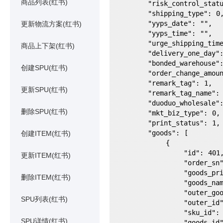
商品列表(红书)
        "risk_control_status": 0,

        "shipping_type": 0,

        "yyps_date": "",

更新物流方案(红书)
        "yyps_time": "",

        "urge_shipping_time": "",

商品上下架(红书)
        "delivery_one_day": 0,

        "bonded_warehouse": "",

创建SPU(红书)
        "order_change_amount": "0",

        "remark_tag": 1,

更新SPU(红书)
        "remark_tag_name": "红色",

        "duoduo_wholesale": 0,

删除SPU(红书)
        "mkt_biz_type": 0,

        "print_status": 1,

        "goods": [

创建ITEM(红书)
            {

                "id": 401,

更新ITEM(红书)
                "order_sn": "210809-268921332132410",

                "goods_price": "9",

删除ITEM(红书)
                "goods_name": "无香型竹浆手帕纸单包迷你便携式竹浆本色不漂白餐巾纸",

                "outer_goods_id": "",

SPU列表(红书)
                "outer_id": "",

                "sku_id": "913614796765",

SPU详情(红书)
                "goods_id": "267957246569",
