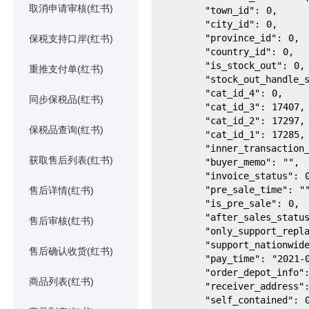
取消申请审核(红书)
        "town_id": 0,

        "city_id": 0,

        "province_id": 0,

保税支持口岸(红书)
        "country_id": 0,

        "is_stock_out": 0,

重推支付单(红书)
        "stock_out_handle_status": -1,

        "cat_id_4": 0,

同步保税品(红书)
        "cat_id_3": 17407,

        "cat_id_2": 17297,

保税品查询(红书)
        "cat_id_1": 17285,

        "inner_transaction_id": "",

获取售后列表(红书)
        "buyer_memo": "",

        "invoice_status": 0,

        "pre_sale_time": "",

售后详情(红书)
        "is_pre_sale": 0,

        "after_sales_status": 10,

售后审核(红书)
        "only_support_replace": 0,

        "support_nationwide_warranty": 0,

售后确认收货(红书)
        "pay_time": "2021-08-09 11:06:36",

        "order_depot_info": "",

商品列表(红书)
        "receiver_address": null,

        "self_contained": 0,
