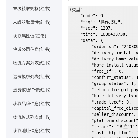
末级获取规格(红书)
{类型1

    "code": 0,

    "msg": "操作成功",

末级获取属性(红书)
    "msec": 1207,

    "time": 1638433738,

获取属性值(红书)
    "data": {

        "order_sn": "210809-2689412312310",

快递公司信息(红书)
        "delivery_install_value": "",

        "delivery_home_value": "",

物流方案列表(红书)
        "home_install_value": "",

        "free_sf": 0,

运费模版列表(红书)
        "confirm_status": 1,

        "group_status": 1,

        "return_freight_payer": 0,

运费模版详情(红书)
        "home_delivery_type": 0,

        "trade_type": 0,

获取品牌信息(红书)
        "capital_free_discount": "0",

        "seller_discount": "0",

物流模式列表(红书)
        "platform_discount": "0",

        "remark": "备注111",

获取地址信息(红书)
        "last_ship_time": "2021-08-11 11:06:36",
