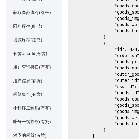
                "goods_count": 1,

                "goods_spec": "",

获取商品库存(红书)
                "goods_img": "https://img.pddpic.com/gaudit-image/2021-08-07/a364163f16cdadb3d24b4945056fa754.jpeg",

                "goods_weight": "",

同步库存(红书)
                "goods_bulk": ""

            },

增减库存(红书)
            {

                "id": 424,

有赞openId(有赞)
                "order_sn": "210809-268980767412410",

                "goods_price": "9",

用户查询接口(有赞)
                "goods_name": "无香型竹浆手帕纸单包迷你便携式竹浆本色不漂白餐巾纸",

                "outer_goods_id": "",

                "outer_id": "",

用户信息(有赞)
                "sku_id": "913614796765",

                "goods_id": "267957246569",

标签集合(有赞)
                "goods_count": 1,

                "goods_spec": "",

小程序二维码(有赞)
                "goods_img": "https://img.pddpic.com/gaudit-image/2021-08-07/a364163f16cdadb3d24b4945056fa754.jpeg",

                "goods_weight": "",

帐号一键授权(有赞)
                "goods_bulk": ""

            }

对应的标签(有赞)
        ],
