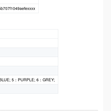
5b707f1049aefexxxx
LUE; 5：PURPLE; 6：GREY;