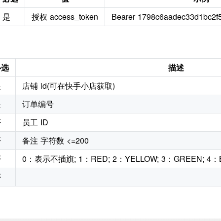
是
授权 access_token
Bearer 1798c6aadec33d1bc2f
必选
描述
是
店铺 id(可在快手小店获取)
是
订单编号
否
员工 ID
否
备注 字符数 <=200
否
0：表示不插旗; 1：RED; 2：YELLOW; 3：GREEN; 4：B
否