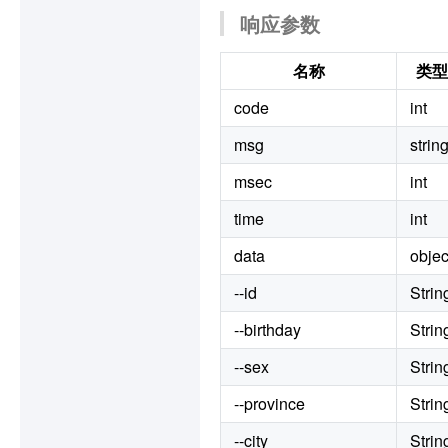
响应参数
名称
类型
code
int
msg
strin
msec
int
time
int
data
objec
--id
Strin
--birthday
Strin
--sex
Strin
--province
Strin
--city
Strin